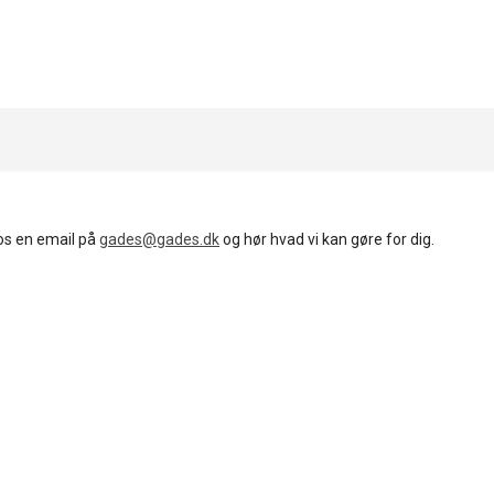
os en email på
gades@gades.dk
og hør hvad vi kan gøre for dig.