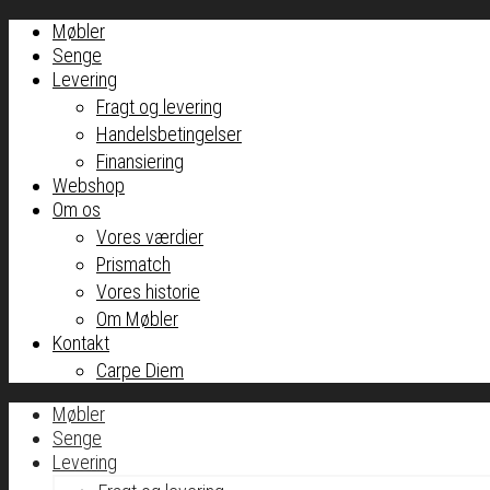
Møbler
Senge
Levering
Fragt og levering
Handelsbetingelser
Finansiering
Webshop
Om os
Vores værdier
Prismatch
Vores historie
Om Møbler
Kontakt
Carpe Diem
Møbler
Senge
Levering