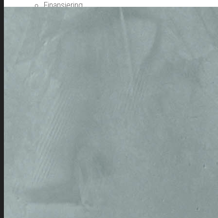
Finansiering
Webshop
Om os
Vores værdier