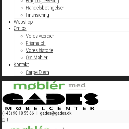
Fragt og levering
Handelsbetingelser
Finansiering
Webshop
Om os
Vores værdier
Prismatch
Vores historie
Om Møbler
Kontakt
Carpe Diem
(+45) 98 18 55 66
|
gades@gades.dk
|